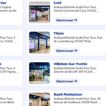
-Var
Creil
ue Eugène
Audioprothésiste Audio Pour Tous,
00 Saint-Laurent-du-Var
Centre Commercial Cora, D1016,
60740 Saint-Maximin
Sélectionner
Thiais
Pour Tous, 5
Audioprothésiste Audio Pour Tous, Rue
ons, 31650
du Luxembourg, 94320 Thiais
lle
Sélectionner
e
Villebon-Sur-Yvette
Pour Tous, 6
Audioprothésiste Audio Pour Tous,
91270 Vigneux-
Chemin de Briis BP 309, 91140
Villebon-sur-Yvette
Sélectionner
Rueil-Malmaison
Pour Tous -
Audioprothésiste Audio Pour Tous, 58
iers-en-Bière
Avenue de Fouilleuse, 92500 Rueil-
Malmaison