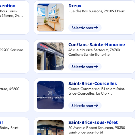
vention
Dreux
Pour Tous -
Rue des Bas Buissons, 28109 Dreux
ris 15eme, 244
Sélectionner
Conflans-Sainte-Honorine
 02200 Soissons
46 rue Maurice Berteaux, 78700
Conflans-Sainte-Honorine
Sélectionner
Saint-Brice-Courcelles
cture, 42600
Centre Commercial E.Leclerc Saint-
Brice-Courcelles, La Croix
Maurencienne, 51370 Saint-Brice-
Courcelles
Sélectionner
er
Saint-Brice-sous-Fôret
Boissy-Saint-
50 Avenue Robert Schuman, 95350
Saint-Brice-sous-Forêt