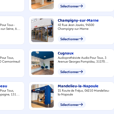
Sélectionner
Champigny-sur-Marne
Pour Tous -
42 Rue Jean Jaurès, 94500
s-sur-Seine, 67
Champigny-sur-Marne
 14, 78410
Sélectionner
Cugnaux
Pour Tous,
Audioprothésiste Audio Pour Tous, 3
0 Cormontreuil
Avenue Georges Pompidou, 31270
Cugnaux
Sélectionner
beau
Mandelieu-la-Napoule
Pour Tous,
21 Route de Fréjus, 06210 Mandelieu-
mpagne, 13170
la-Napoule
Sélectionner