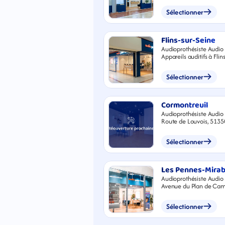
Sélectionner
Flins-sur-Seine
Audioprothésiste Audio 
Appareils auditifs à Flin
Chemin Départemental
Flins-sur-Seine
Sélectionner
Cormontreuil
Audioprothésiste Audio 
Route de Louvois, 5135
Sélectionner
Les Pennes-Mira
Audioprothésiste Audio 
Avenue du Plan de Ca
Les Pennes-Mirabeau
Sélectionner