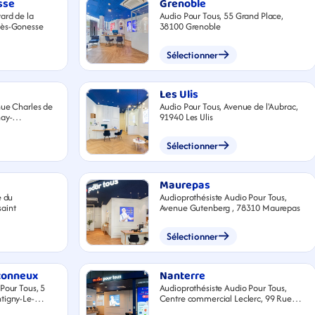
sse
Grenoble
ard de la
Audio Pour Tous, 55 Grand Place,
lès-Gonesse
38100 Grenoble
Sélectionner
Les Ulis
nue Charles de
Audio Pour Tous, Avenue de l'Aubrac,
91940 Les Ulis
Sélectionner
Maurepas
e du
Audioprothésiste Audio Pour Tous,
aint
Avenue Gutenberg , 78310 Maurepas
Sélectionner
tonneux
Nanterre
Pour Tous, 5
Audioprothésiste Audio Pour Tous,
tigny-Le-
Centre commercial Leclerc, 99 Rue
Paul Vaillant Couturier, 92000