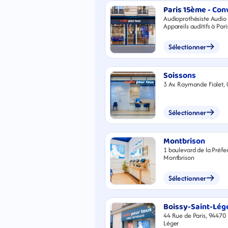
Paris 15ème - Con
Audioprothésiste Audio 
Appareils auditifs à Pa
Rue de la Convention
Sélectionner
Soissons
3 Av. Raymonde Fiolet,
Sélectionner
Montbrison
1 boulevard de la Préfe
Montbrison
Sélectionner
Boissy-Saint-Lég
44 Rue de Paris, 94470 
Léger