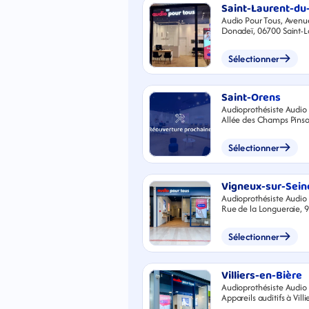
Saint-Laurent-du
Audio Pour Tous, Aven
Donadeï, 067
Sélectionner
Saint-Orens
Audioprothésiste Audio 
Allée des Champs Pins
Saint-Orens-de-Gamevi
Sélectionner
Vigneux-sur-Sein
Audioprothésiste Audio 
Rue de la Longueraie, 
sur-Seine
Sélectionner
Villiers-en-Bière
Audioprothésiste Audio 
Appareils auditifs à Vill