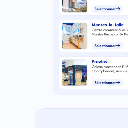
Sélectionner
Mantes-la-Jolie
Centre commercial Au
Mantes Buchelay, ZA Po
Normandie, 78200 Buc
Sélectionner
Provins
Galerie marchande E.LE
Champbenoist, Avenue d
77160 Provins
Sélectionner