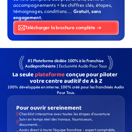
accompagnements + les chiffres clés, étapes, 
témoignages, conditions… 
Gratuit, sans 
engagement.
Télécharger la brochure complète →
#1 Plateforme dédiée 100% à la Franchise 
Audioprothésiste | 
Exclusivité Audio Pour Tous
La seule 
plateforme
 conçue pour piloter  
votre centre auditif de A à Z
100% développée en interne. 100% créé pour les franchisés Audio 
Pour Tous.
Pour ouvrir sereinement
Checklist interactive avec toutes les étapes d’ouverture
Suivi en temps réel des travaux, fournisseurs, 
documents…
Accès direct à toute l’équipe franchise : expert-comptable, 