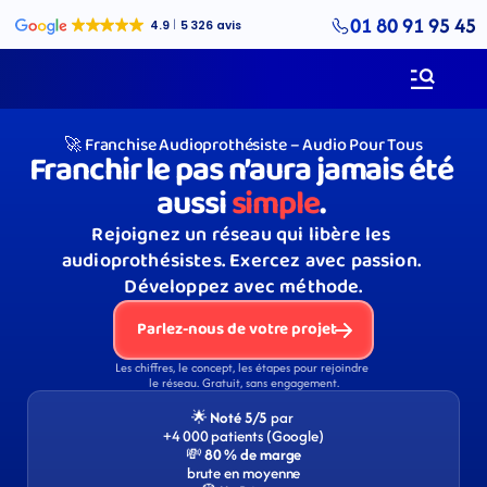
01 80 91 95 45
🚀 Franchise Audioprothésiste – Audio Pour Tous
Franchir le pas n’aura jamais été 
aussi 
simple
. 
Rejoignez un réseau qui libère les 
audioprothésistes. Exercez avec passion. 
Développez avec méthode.
Parlez-nous de votre projet
Les chiffres, le concept, les étapes pour rejoindre 
le réseau. Gratuit, sans engagement.
🌟 
Noté 5/5 
par 
+4 000 patients (Google)
💸 
80 % de marge
brute en moyenne