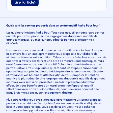
Lire l’article
Quels sont les services proposés dans un centre auditif Audio Pour Tous ?
Les audioprothésistes Audio Pour Tous vous accueillent dans leurs centres 
auditifs pour vous proposer une large gamme d’appareils auditifs de 
grandes marques, au meilleur prix, adaptés par des professionnels 
diplômés.
Lorsque vous vous rendez dans un centre d’audition Audio Pour Tous pour 
la première fois, un audioprothésiste vous proposera tout d’abord de 
réaliser un bilan de votre audition. Celui-ci consiste à évaluer vos capacités 
auditives à travers des tests et une prise de mesures audiométriques, mais 
aussi à examiner votre conduit auditif. Si l’audioprothésiste détecte une 
perte auditive, il vous expliquera quelles sont les étapes à suivre pour un 
appareillage adapté. L’audioprothésiste prendra le temps de vous écouter 
et d’analyser vos besoins et attentes, afin de vous proposer la solution 
auditive la plus adaptée. Une large gamme d’appareils auditifs de grandes 
marques vous sera alors présentée. Une fois la première adaptation 
effectuée, vous bénéficierez d’un essai gratuit de l’appareil auditif 
sélectionné avec votre audioprothésiste, pour une durée pouvant aller 
jusqu’à un mois, sans aucun engagement d’achat.
Plusieurs rendez-vous avec votre audioprothésiste vous seront proposés 
pendant cette période d’essai, afin d’analyser vos ressentis et d’ajuster si 
besoin votre appareillage. Vous déciderez ensuite si vous souhaitez 
conserver votre appareil ou non. Un suivi régulier vous sera ensuite 