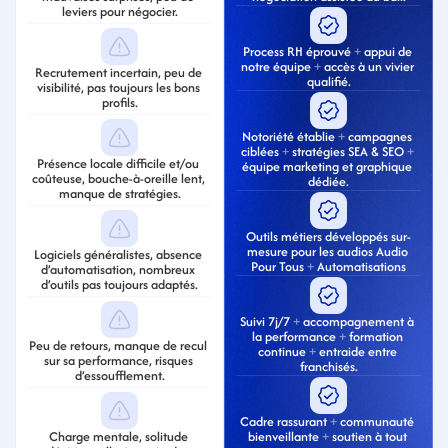
leviers pour négocier.
Process RH éprouvé 
+
 appui de 
notre équipe 
+
 accès à un vivier 
Recrutement incertain, peu de 
qualifié.
visibilité, pas toujours les bons 
profils.
Notoriété établie 
+
 campagnes 
ciblées 
+ 
stratégies SEA & SEO 
+
Présence locale difficile et/ou 
équipe marketing et graphique 
coûteuse, bouche-à-oreille lent, 
dédiée.
manque de stratégies.
Outils métiers développés sur-
mesure pour les audios Audio 
Logiciels généralistes, absence 
Pour Tous 
+
 Automatisations
d’automatisation, nombreux 
d’outils pas toujours adaptés.
Suivi 7j/7 
+
 accompagnement à 
la performance 
+
 formation 
Peu de retours, manque de recul 
continue 
+
 entraide entre 
sur sa performance, risques 
franchisés.
d’essoufflement.
Cadre rassurant 
+
 communauté 
Charge mentale, solitude 
bienveillante
 +
 soutien à tout 