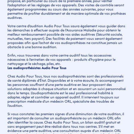
proposé, en particulier au cours de la première année, pour vérifier 
l’adaptation et les réglages de vos appareils. Des visites de contrôle seront 
également programmées au cours des années suivantes, pour vous 
permettre de profiter durablement et de manière optimale de vos prothèses 
auditives.
Votre centre d’audition Audio Pour Tous saura également vous guider dans 
les démarches à effectuer auprès de l’Assurance Maladie pour obtenir le 
meilleur remboursement possible de vos aides auditives (Sécurité sociale, 
mutuelles, tiers payant). Des facilités de paiement vous seront également 
proposées afin que l’achat de vos audioprothèses ne constitue jamais un 
obstacle à une bonne audition.
Enfin, vous trouverez dans votre centre auditif tous les accessoires 
nécessaires à l’entretien de vos appareils : produits d’hygiène pour le 
nettoyage et le séchage, piles, etc.
Les audioprothésistes Audio Pour Tous
Chez Audio Pour Tous, tous nos audioprothésistes sont des professionnels 
de santé diplômés d’État. Disponibles et à votre écoute, ils accompagnent 
les personnes souffrant d’une perte auditive en leur proposant des 
solutions adaptées à chaque situation et en assurant un suivi personnalisé 
dans le temps. L’audioprothésiste est le seul professionnel habilité à 
adapter, régler et contrôler un appareil auditif. Il intervient toujours sur 
prescription médicale d’un médecin ORL, spécialiste des troubles de 
l’audition.
Si vous constatez les premiers signes d’une diminution de votre audition, il 
est important de consulter un audioprothésiste ou un médecin ORL afin 
d’en identifier la cause. Chez Audio Pour Tous, un bilan auditif gratuit et 
sans engagement peut être réalisé dans tous nos centres. S’il met en 
évidence une perte auditive, une consultation auprès d’un médecin ORL 