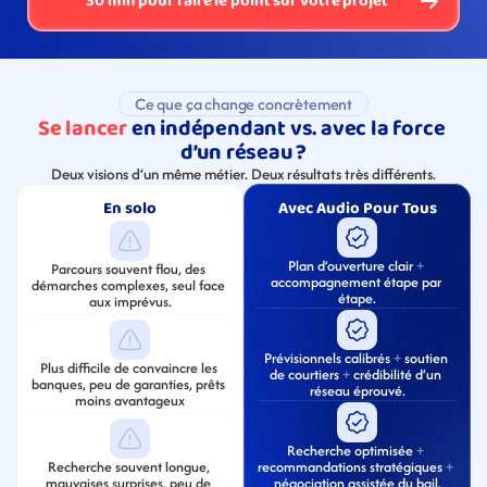
30 min pour faire le point sur votre projet
Ce que ça change concrètement
Se lancer
 en indépendant vs. avec la force 
d’un réseau ?
Deux visions d’un même métier. Deux résultats très différents.
En solo
Avec Audio Pour Tous
Plan d’ouverture clair 
+
Parcours souvent flou, des 
accompagnement étape par 
démarches complexes, seul face 
étape.
aux imprévus.
Prévisionnels calibrés 
+
 soutien 
Plus difficile de convaincre les 
de courtiers 
+
 crédibilité d’un 
banques, peu de garanties, prêts 
réseau éprouvé.
moins avantageux
Recherche optimisée 
+
Recherche souvent longue, 
recommandations stratégiques 
+
mauvaises surprises, peu de 
négociation assistée du bail.