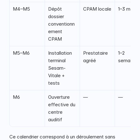
M4–M5
Dépôt 
CPAM locale
1–3 mois
dossier 
conventionn
ement 
CPAM
M5–M6
Installation 
Prestataire 
1–2 
terminal 
agréé
semaines
Sesam-
Vitale + 
tests
M6
Ouverture 
—
—
effective du 
centre 
auditif
Ce calendrier correspond à un déroulement sans 