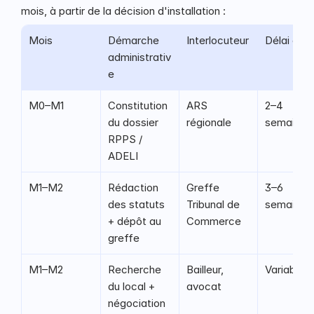
mois, à partir de la décision d'installation :
Mois
Démarche 
Interlocuteur
Délai est
administrativ
e
M0–M1
Constitution 
ARS 
2–4 
du dossier 
régionale
semaines
RPPS / 
ADELI
M1–M2
Rédaction 
Greffe 
3–6 
des statuts 
Tribunal de 
semaines
+ dépôt au 
Commerce
greffe
M1–M2
Recherche 
Bailleur, 
Variable
du local + 
avocat
négociation 