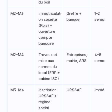
du bail
M2–M3
Immatriculati
Greffe + 
1–2 
on société 
banque
semaines
(Kbis) + 
ouverture 
compte 
bancaire
M2–M4
Travaux et 
Entreprises, 
4–8 
mise aux 
mairie, ARS
semaines
normes du 
local (ERP + 
cabine ISO)
M3–M4
Inscription 
URSSAF
Immédiat
URSSAF + 
régime 
social