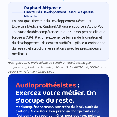
Raphael Attyasse
Directeur du Développement Réseau & Expertise 
Médicale
En tant que Directeur du Développement Réseau et 
Expertise Médicale, Raphaël Attyasse apporte à Audio Pour 
Tous une double compétence unique : une expertise clinique 
forgée à l'AP-HP et une expérience terrain de la création et 
du développement de centres auditifs. Il pilote la croissance 
du réseau et structure les relations avec les prescripteurs 
médicaux.
HAS (guide DPC professions de santé), Andpc.fr (catalogue 
programmes), Code de la santé publique (Art. L4021-1 ss), UNSAF, Loi 
2009-879 (réforme hôpital, DPC)
Audioprothésistes
 : 
Exercez votre métier. On 
s'occupe du reste.
Marketing, financement, recherche du local, outils de 
gestion : Audio Pour Tous prend en charge tout ce qui 
n'est pas votre coeur de métier, pour que vous puissiez 