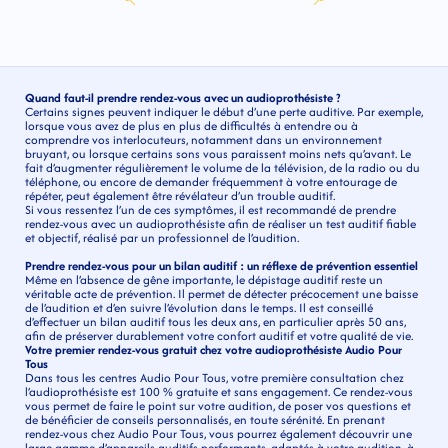
Quand faut-il prendre rendez-vous avec un audioprothésiste ?
Certains signes peuvent indiquer le début d’une perte auditive. Par exemple, 
lorsque vous avez de plus en plus de difficultés à entendre ou à 
comprendre vos interlocuteurs, notamment dans un environnement 
bruyant, ou lorsque certains sons vous paraissent moins nets qu’avant. Le 
fait d’augmenter régulièrement le volume de la télévision, de la radio ou du 
téléphone, ou encore de demander fréquemment à votre entourage de 
répéter, peut également être révélateur d’un trouble auditif.
Si vous ressentez l’un de ces symptômes, il est recommandé de prendre 
rendez-vous avec un audioprothésiste afin de réaliser un test auditif fiable 
et objectif, réalisé par un professionnel de l’audition.
Prendre rendez-vous pour un bilan auditif : un réflexe de prévention essentiel
Même en l’absence de gêne importante, le dépistage auditif reste un 
véritable acte de prévention. Il permet de détecter précocement une baisse 
de l’audition et d’en suivre l’évolution dans le temps. Il est conseillé 
d’effectuer un bilan auditif tous les deux ans, en particulier après 50 ans, 
afin de préserver durablement votre confort auditif et votre qualité de vie. 
Votre premier rendez-vous gratuit chez votre audioprothésiste Audio Pour 
Tous
Dans tous les centres Audio Pour Tous, votre première consultation chez 
l’audioprothésiste est 100 % gratuite et sans engagement. Ce rendez-vous 
vous permet de faire le point sur votre audition, de poser vos questions et 
de bénéficier de conseils personnalisés, en toute sérénité. En prenant 
rendez-vous chez Audio Pour Tous, vous pourrez également découvrir une 
large gamme d’appareils auditifs performants, adaptés à votre audition, à 