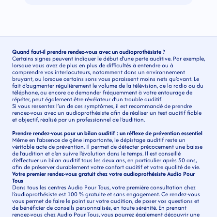
Quand faut-il prendre rendez-vous avec un audioprothésiste ?
Certains signes peuvent indiquer le début d’une perte auditive. Par exemple, 
lorsque vous avez de plus en plus de difficultés à entendre ou à 
comprendre vos interlocuteurs, notamment dans un environnement 
bruyant, ou lorsque certains sons vous paraissent moins nets qu’avant. Le 
fait d’augmenter régulièrement le volume de la télévision, de la radio ou du 
téléphone, ou encore de demander fréquemment à votre entourage de 
répéter, peut également être révélateur d’un trouble auditif.
Si vous ressentez l’un de ces symptômes, il est recommandé de prendre 
rendez-vous avec un audioprothésiste afin de réaliser un test auditif fiable 
et objectif, réalisé par un professionnel de l’audition.
Prendre rendez-vous pour un bilan auditif : un réflexe de prévention essentiel
Même en l’absence de gêne importante, le dépistage auditif reste un 
véritable acte de prévention. Il permet de détecter précocement une baisse 
de l’audition et d’en suivre l’évolution dans le temps. Il est conseillé 
d’effectuer un bilan auditif tous les deux ans, en particulier après 50 ans, 
afin de préserver durablement votre confort auditif et votre qualité de vie.
Votre premier rendez-vous gratuit chez votre audioprothésiste Audio Pour 
Tous
Dans tous les centres Audio Pour Tous, votre première consultation chez 
l’audioprothésiste est 100 % gratuite et sans engagement. Ce rendez-vous 
vous permet de faire le point sur votre audition, de poser vos questions et 
de bénéficier de conseils personnalisés, en toute sérénité. En prenant 
rendez-vous chez Audio Pour Tous, vous pourrez également découvrir une 