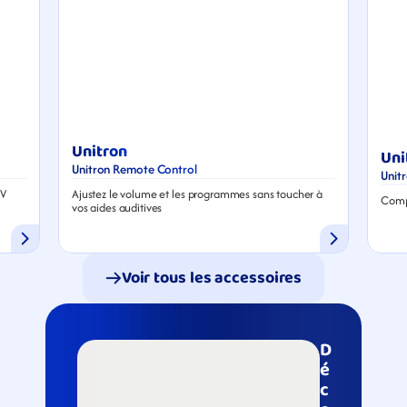
Unitron
Uni
Unitron Remote Control
Unit
V 
Ajustez le volume et les programmes sans toucher à 
Compr
vos aides auditives
Voir tous les accessoires
D
é
c