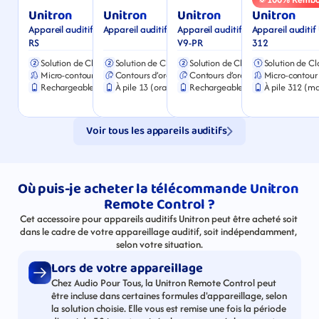
Unitron
Unitron
Unitron
Unitron
Appareil auditif Unitron Moxi V9-
Appareil auditif Unitron Stride P
Appareil auditif Unitron Stride 
Appareil auditif
RS
V9-PR
312
Solution de Classe 2
Solution de Classe 2
Solution de Classe 2
Solution de Cl
Micro-contour d’oreille
Contours d’oreille
Contours d’oreille
Micro-contour 
Rechargeable (Chargeur inclus)
À pile 13 (orange)
Rechargeable (Chargeur inclus)
À pile 312 (m
Voir tous les appareils auditifs
Où puis-je acheter la télécommande Unitron 
Remote Control ?
Cet accessoire pour appareils auditifs Unitron peut être acheté soit 
dans le cadre de votre appareillage auditif, soit indépendamment, 
selon votre situation.
Lors de votre appareillage
Chez Audio Pour Tous, la Unitron Remote Control peut 
être incluse dans certaines formules d'appareillage, selon 
la solution choisie. Elle vous est remise une fois la période 