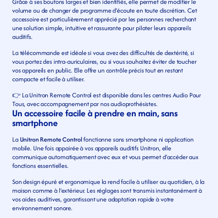
Grâce à ses boutons larges et bien identifiés, elle permet de modifier le 
volume ou de changer de programme d’écoute en toute discrétion. Cet 
accessoire est particulièrement apprécié par les personnes recherchant 
une solution simple, intuitive et rassurante pour piloter leurs appareils 
auditifs.
La télécommande est idéale si vous avez des difficultés de dextérité, si 
vous portez des intra-auriculaires, ou si vous souhaitez éviter de toucher 
vos appareils en public. Elle offre un contrôle précis tout en restant 
compacte et facile à utiliser.
👉 La Unitron Remote Control est disponible dans les centres Audio Pour 
Tous, avec accompagnement par nos audioprothésistes.
Un accessoire facile à prendre en main, sans 
smartphone
La 
Unitron Remote Control
 fonctionne sans smartphone ni application 
mobile. Une fois appairée à vos appareils auditifs Unitron, elle 
communique automatiquement avec eux et vous permet d’accéder aux 
fonctions essentielles.
Son design épuré et ergonomique la rend facile à utiliser au quotidien, à la 
maison comme à l’extérieur. Les réglages sont transmis instantanément à 
vos aides auditives, garantissant une adaptation rapide à votre 
environnement sonore.