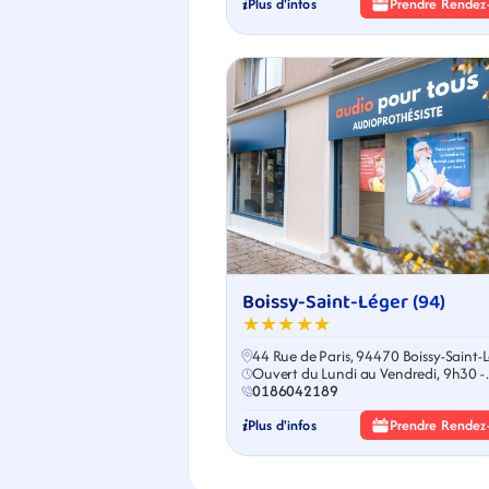
Plus d'infos
Prendre Rendez
Boissy-Saint-Léger (94)
★★★★★
44 Rue de Paris, 94470 Boissy-Saint-
Ouvert du Lundi au Vendredi, 9h30 -
18h30
0186042189
Plus d'infos
Prendre Rendez