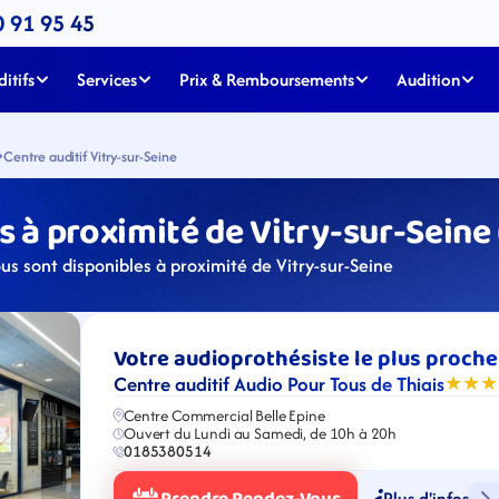
0 91 95 45
itifs
Services
Prix & Remboursements
Audition
Centre auditif Vitry-sur-Seine
 à proximité de Vitry-sur-Seine
us sont disponibles à proximité de Vitry-sur-Seine
Votre audioprothésiste le plus proche
Centre auditif Audio Pour Tous de Thiais
★★★
Centre Commercial Belle Epine
Ouvert du Lundi au Samedi, de 10h à 20h
0185380514
Plus d'infos