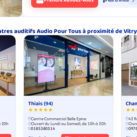
Prendre Rendez-Vous
tres auditifs Audio Pour Tous à proximité de Vitr
Thiais (94)
Cham
★★★★★
★★
Centre Commercial Belle Epine
42 R
à 20h
Ouvert du Lundi au Samedi, de 10h à 20h
Ouve
0185380514
097