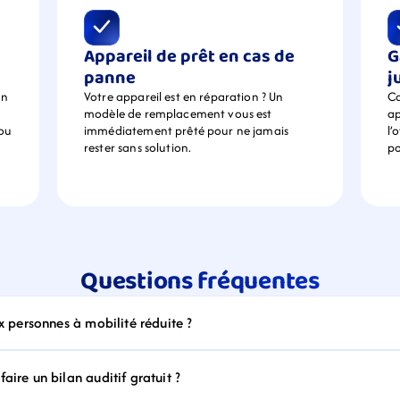
Appareil de prêt en cas de 
G
panne
j
n 
Votre appareil est en réparation ? Un 
Ca
modèle de remplacement vous est 
ap
ou 
immédiatement prêté pour ne jamais 
l’
rester sans solution.
po
Questions fréquentes
ux personnes à mobilité réduite ?
aire un bilan auditif gratuit ?