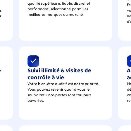
qualité supérieure, fiable, discret et 
Es
performant, sélectionné parmi les 
 
vo
meilleures marques du marché.
 
ne
d’
 
Suivi illimité & visites de 
A
contrôle à vie
a
Votre bien-être auditif est notre priorité. 
No
Vous pouvez revenir quand vous le 
dé
souhaitez : nos portes sont toujours 
vo
ouvertes.
r