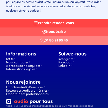
par l’équipe du centre auditif Créteil n’aura qu’un seul objectif : vous aider 
à retrouver une vie pleine de sons et un confort d’écoute au quotidien, 
quelque soit votre budget  !
Prendre rendez-vous
Nous écrire
01 80 91 95 45
Informations
Suivez-nous
FAQs
Instagram
Nous contacter
Facebook
À propos de nos équipes
LinkedIn
Informations légales
Nous rejoindre
Franchise Audio Pour Tous
Ressources Audioprothésistes
Opportunités professionnelles
Audio Pour Tous est une enseigne française du groupe APT France, spécialisée dans 