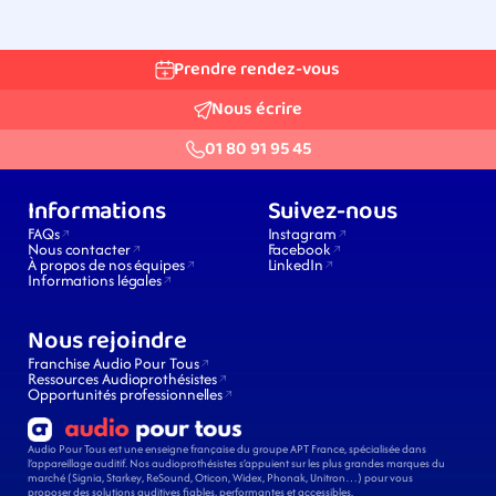
Prendre rendez-vous
Nous écrire
01 80 91 95 45
Informations
Suivez-nous
FAQs
Instagram
Nous contacter
Facebook
À propos de nos équipes
LinkedIn
Informations légales
Nous rejoindre
Franchise Audio Pour Tous
Ressources Audioprothésistes
Opportunités professionnelles
Audio Pour Tous est une enseigne française du groupe APT France, spécialisée dans 
l’appareillage auditif. Nos audioprothésistes s’appuient sur les plus grandes marques du 
marché (Signia, Starkey, ReSound, Oticon, Widex, Phonak, Unitron…) pour vous 
proposer des solutions auditives fiables, performantes et accessibles.