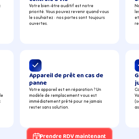
 
Votre bien-être auditif est notre 
N
priorité. Vous pouvez revenir quand vous 
le
 
le souhaitez : nos portes sont toujours 
et
ouvertes.
r
Appareil de prêt en cas de 
G
panne
j
Votre appareil est en réparation ? Un 
Ca
e 
modèle de remplacement vous est 
Vo
 
immédiatement prêté pour ne jamais 
(s
rester sans solution.
as
Prendre RDV maintenant