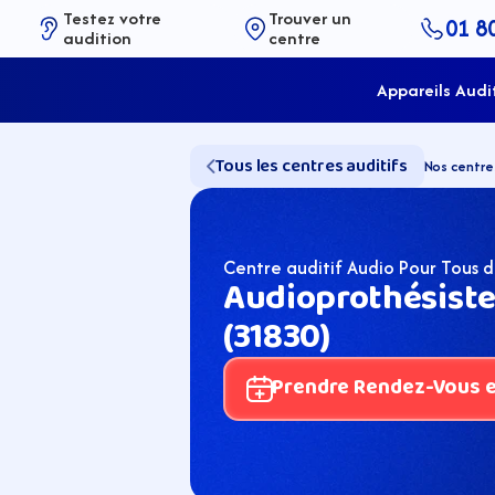
Testez votre 
Trouver un 
01 8
audition
centre
Appareils Audi
Tous les centres auditifs
Nos centre
Centre auditif Audio Pour Tous 
Audioprothésiste
(31830)
Prendre Rendez-Vous en