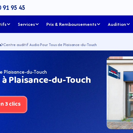
0 91 95 45
tifs
Services
Prix & Remboursements
Audition
s
Centre auditif Audio Pour Tous de Plaisance-du-Touch
de Plaisance-du-Touch
 à Plaisance-du-Touch 
 3 clics