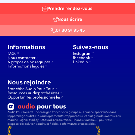
Prendre rendez-vous
Nous écrire
01 80 91 95 45
Informations
Suivez-nous
FAQs
Instagram
Nous contacter
Facebook
À propos de nos équipes
LinkedIn
Informations légales
Nous rejoindre
Franchise Audio Pour Tous
Ressources Audioprothésistes
Opportunités professionnelles
Audio Pour Tous est une enseigne française du groupe APT France, spécialisée dans 
l’appareillage auditif. Nos audioprothésistes s’appuient sur les plus grandes marques du 
marché (Signia, Starkey, ReSound, Oticon, Widex, Phonak, Unitron…) pour vous 
proposer des solutions auditives fiables, performantes et accessibles.