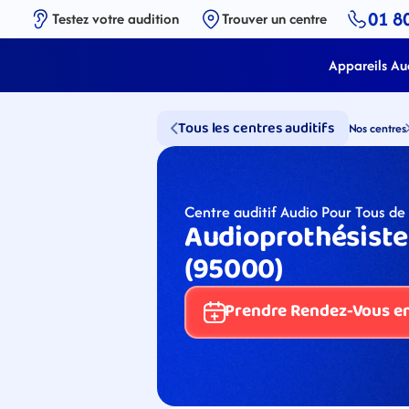
01 8
Testez votre audition
Trouver un centre
Appareils Aud
Tous les centres auditifs
Nos centres
Centre auditif Audio Pour Tous de
Audioprothésiste à
(95000)
Prendre Rendez-Vous en 