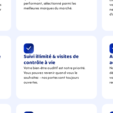
performant, sélectionné parmi les 
 
vo
meilleures marques du marché.
 
ne
d’
 
Suivi illimité & visites de 
A
contrôle à vie
a
Votre bien-être auditif est notre priorité. 
No
Vous pouvez revenir quand vous le 
dé
souhaitez : nos portes sont toujours 
vo
ouvertes.
r