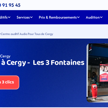
0 91 95 45
itifs
Services
Prix & Remboursements
Audition
Centre auditif Audio Pour Tous de Cergy
 Cergy
 Cergy -  Les 3 Fontaines 
3 clics