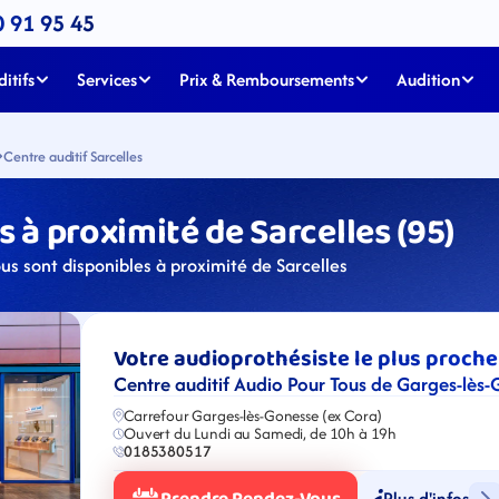
0 91 95 45
itifs
Services
Prix & Remboursements
Audition
Centre auditif Sarcelles
 à proximité de Sarcelles (95)
us sont disponibles à proximité de Sarcelles
Votre audioprothésiste le plus proche
Centre auditif Audio Pour Tous de Garges-lès
Carrefour Garges-lès-Gonesse (ex Cora)
Ouvert du Lundi au Samedi, de 10h à 19h
0185380517
Plus d'infos