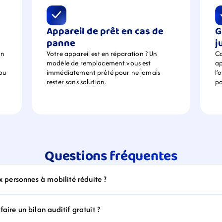
Appareil de prêt en cas de 
G
panne
j
n 
Votre appareil est en réparation ? Un 
Ca
modèle de remplacement vous est 
ap
ou 
immédiatement prêté pour ne jamais 
l’
rester sans solution.
po
Questions fréquentes
ux personnes à mobilité réduite ?
aire un bilan auditif gratuit ?