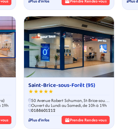
-vous
Plus d'infos
Prendre Rendez-vous
Plus d
Saint-Brice-sous-Forêt (95)
★★★★★
ra)
50 Avenue Robert Schuman, St-Brice-sous-
à 19h
Forêt
Ouvert du Lundi au Samedi, de 10h à 19h
0188601212
-vous
Plus d'infos
Prendre Rendez-vous