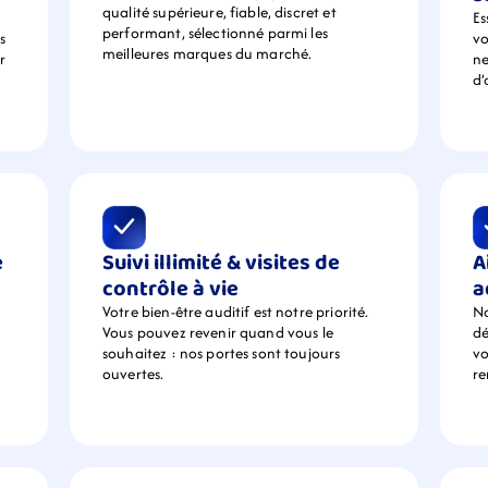
qualité supérieure, fiable, discret et 
Es
performant, sélectionné parmi les 
 
vo
meilleures marques du marché.
 
ne
d’
 
Suivi illimité & visites de 
A
contrôle à vie
a
Votre bien-être auditif est notre priorité. 
No
Vous pouvez revenir quand vous le 
dé
souhaitez : nos portes sont toujours 
vo
ouvertes.
r