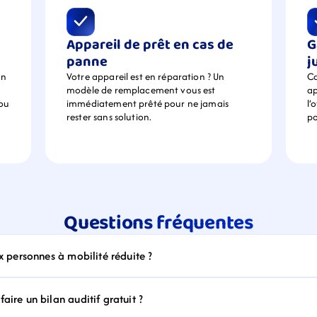
Appareil de prêt en cas de 
G
panne
j
n 
Votre appareil est en réparation ? Un 
Ca
modèle de remplacement vous est 
ap
ou 
immédiatement prêté pour ne jamais 
l’
rester sans solution.
po
Questions fréquentes
ux personnes à mobilité réduite ?
aire un bilan auditif gratuit ?