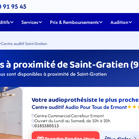
0 91 95 45
itifs
Services
Prix & Remboursements
Audition
Centre auditif Saint-Gratien
 à proximité de Saint-Gratien (9
us sont disponibles à proximité de Saint-Gratien
Votre audioprothésiste le plus proche
Centre auditif Audio Pour Tous de Ermont
★★
Centre Commercial Carrefour Ermont
Ouvert du Lundi au Samedi, de 10h à 20h
0185380513
Plus d'infos