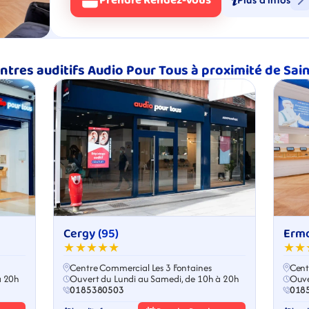
Prendre Rendez-Vous
ntres auditifs Audio Pour Tous à proximité de Sai
Cergy (95)
Ermo
★★★★★
★★
Centre Commercial Les 3 Fontaines
Cent
à 20h
Ouvert du Lundi au Samedi, de 10h à 20h
Ouve
0185380503
018