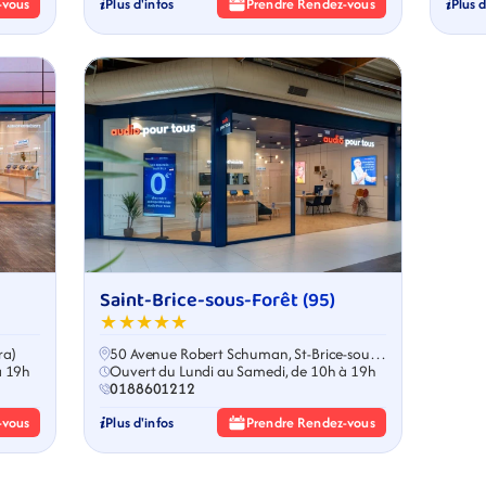
-vous
Plus d'infos
Prendre Rendez-vous
Plus d
Saint-Brice-sous-Forêt (95)
★★★★★
ra)
50 Avenue Robert Schuman, St-Brice-sous-
à 19h
Forêt
Ouvert du Lundi au Samedi, de 10h à 19h
0188601212
-vous
Plus d'infos
Prendre Rendez-vous