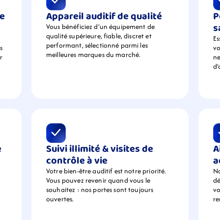
e 
Appareil auditif de qualité
P
s
Vous bénéficiez d’un équipement de  
qualité supérieure, fiable, discret et 
Es
performant, sélectionné parmi les 
 
vo
meilleures marques du marché.
 
ne
d’
 
Suivi illimité & visites de 
A
contrôle à vie
a
Votre bien-être auditif est notre priorité. 
No
Vous pouvez revenir quand vous le 
dé
souhaitez : nos portes sont toujours 
vo
ouvertes.
r