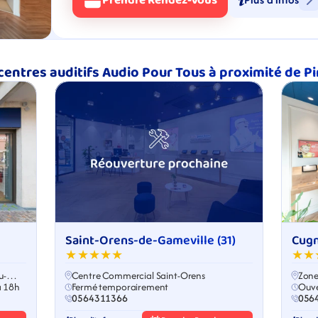
Prendre Rendez-Vous
centres auditifs Audio Pour Tous à proximité de P
Saint-Orens-de-Gameville (31)
Cugn
★★★★★
★★
u-
Centre Commercial Saint-Orens
Zone
à 18h
Fermé temporairement
Ouve
0564311366
056