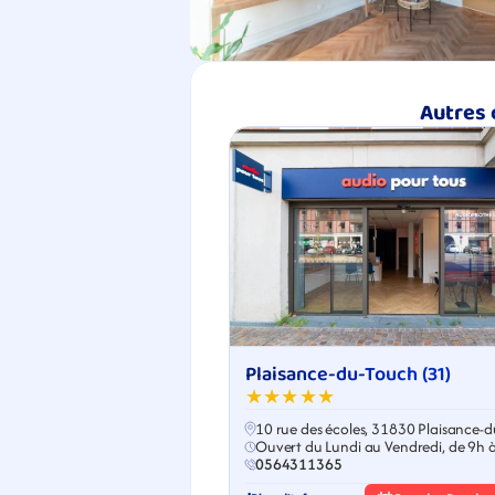
Autres 
Plaisance-du-Touch (31)
★★★★★
10 rue des écoles, 31830 Plaisance-d
Touch
Ouvert du Lundi au Vendredi, de 9h 
0564311365