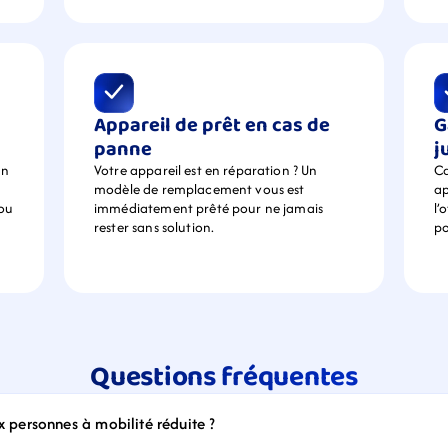
Appareil de prêt en cas de 
G
panne
j
n 
Votre appareil est en réparation ? Un 
Ca
modèle de remplacement vous est 
ap
ou 
immédiatement prêté pour ne jamais 
l’
rester sans solution.
po
Questions fréquentes
ux personnes à mobilité réduite ?