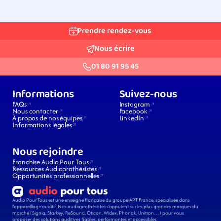
Prendre rendez-vous
Nous écrire
01 80 91 95 45
Informations
Suivez-nous
FAQs
Instagram
Nous contacter
Facebook
À propos de nos équipes
LinkedIn
Informations légales
Nous rejoindre
Franchise Audio Pour Tous
Ressources Audioprothésistes
Opportunités professionnelles
Audio Pour Tous est une enseigne française du groupe APT France, spécialisée dans 
l’appareillage auditif. Nos audioprothésistes s’appuient sur les plus grandes marques du 
marché (Signia, Starkey, ReSound, Oticon, Widex, Phonak, Unitron…) pour vous 
proposer des solutions auditives fiables, performantes et accessibles.