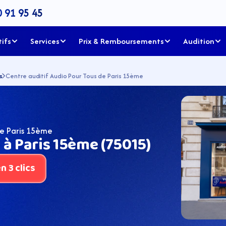
0 91 95 45
tifs
Services
Prix & Remboursements
Audition
s
Centre auditif Audio Pour Tous de Paris 15ème
de Paris 15ème
à Paris 15ème (75015)
 3 clics