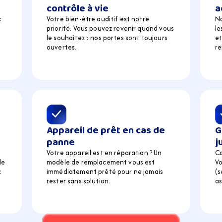
contrôle à vie
a
 
Votre bien-être auditif est notre 
N
priorité. Vous pouvez revenir quand vous 
le
 
le souhaitez : nos portes sont toujours 
et
ouvertes.
r
Appareil de prêt en cas de 
G
panne
j
Votre appareil est en réparation ? Un 
Ca
e 
modèle de remplacement vous est 
Vo
 
immédiatement prêté pour ne jamais 
(s
rester sans solution.
as