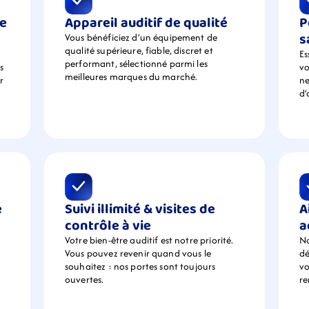
e 
Appareil auditif de qualité
P
s
Vous bénéficiez d’un équipement de  
qualité supérieure, fiable, discret et 
Es
performant, sélectionné parmi les 
 
vo
meilleures marques du marché.
 
ne
d’
 
Suivi illimité & visites de 
A
contrôle à vie
a
Votre bien-être auditif est notre priorité. 
No
Vous pouvez revenir quand vous le 
dé
souhaitez : nos portes sont toujours 
vo
ouvertes.
r