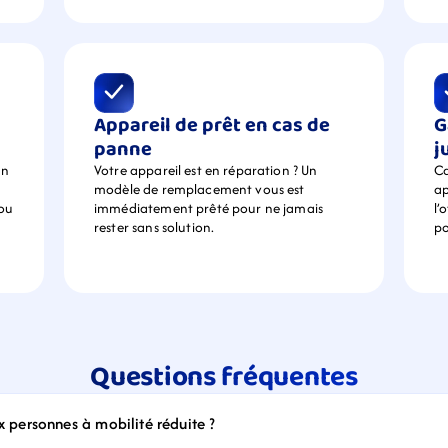
Appareil de prêt en cas de 
G
panne
j
n 
Votre appareil est en réparation ? Un 
Ca
modèle de remplacement vous est 
ap
ou 
immédiatement prêté pour ne jamais 
l’
rester sans solution.
po
Questions fréquentes
ux personnes à mobilité réduite ?