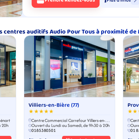
Prendre Rendez-Vous
s centres auditifs Audio Pour Tous à proximité de
Villiers-en-Bière (77)
Provi
★★★★★
★★
Sénart
Centre Commercial Carrefour Villiers-en-
Cent
à 20h
Bière
Ouvert du Lundi au Samedi, de 9h30 à 20h
Ouve
0185380501
01 8