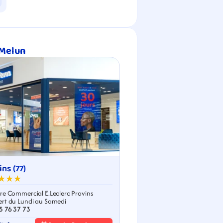
 Melun
ns (77)
★★★
re Commercial E.Leclerc Provins
rt du Lundi au Samedi
5 76 37 73