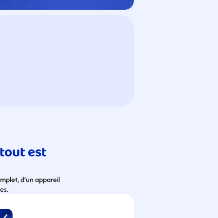
out est 
plet, d’un appareil 
es.