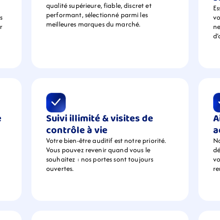
qualité supérieure, fiable, discret et 
Es
performant, sélectionné parmi les 
 
vo
meilleures marques du marché.
 
ne
d’
 
Suivi illimité & visites de 
A
contrôle à vie
a
Votre bien-être auditif est notre priorité. 
No
Vous pouvez revenir quand vous le 
dé
souhaitez : nos portes sont toujours 
vo
ouvertes.
r