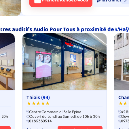
Prendre Rendez-Vous
tres auditifs Audio Pour Tous à proximité de L'Ha
Thiais (94)
Cham
★★★★★
★★
Centre Commercial Belle Epine
42 R
à 20h
Ouvert du Lundi au Samedi, de 10h à 20h
Ouve
0185380514
097