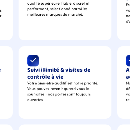
qualité supérieure, fiable, discret et 
Es
performant, sélectionné parmi les 
 
vo
meilleures marques du marché.
 
ne
d’
 
Suivi illimité & visites de 
A
contrôle à vie
a
Votre bien-être auditif est notre priorité. 
No
Vous pouvez revenir quand vous le 
dé
souhaitez : nos portes sont toujours 
vo
ouvertes.
r