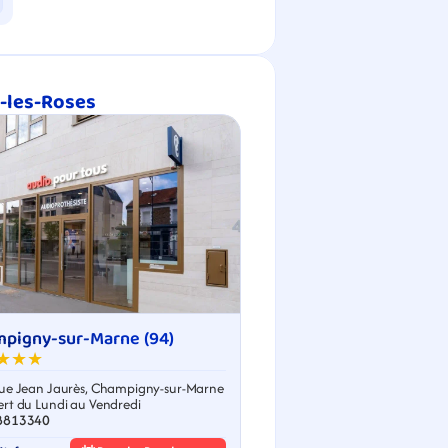
ÿ-les-Roses
pigny-sur-Marne (94)
★★★
ue Jean Jaurès, Champigny-sur-Marne
rt du Lundi au Vendredi
8813340