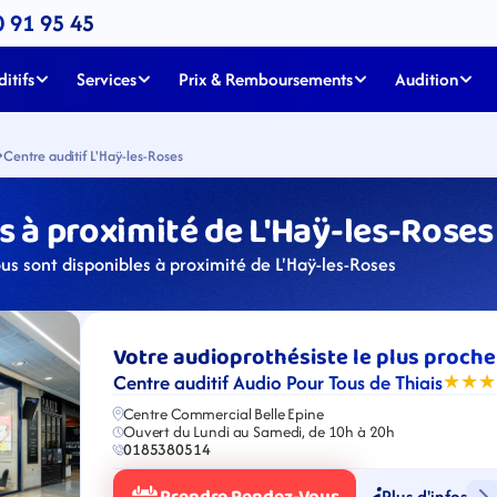
0 91 95 45
itifs
Services
Prix & Remboursements
Audition
Centre auditif L'Haÿ-les-Roses
 à proximité de L'Haÿ-les-Roses
us sont disponibles à proximité de L'Haÿ-les-Roses
Votre audioprothésiste le plus proche
Centre auditif Audio Pour Tous de Thiais
★★★
Centre Commercial Belle Epine
Ouvert du Lundi au Samedi, de 10h à 20h
0185380514
Plus d'infos