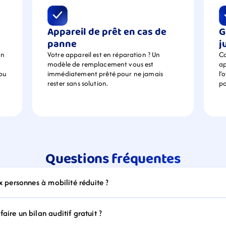
Appareil de prêt en cas de 
G
panne
j
n 
Votre appareil est en réparation ? Un 
Ca
modèle de remplacement vous est 
ap
ou 
immédiatement prêté pour ne jamais 
l’
rester sans solution.
po
Questions fréquentes
ux personnes à mobilité réduite ?
aire un bilan auditif gratuit ?