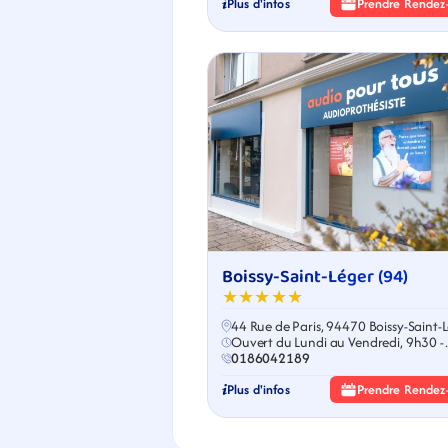
Plus d'infos
Prendre Rendez
Boissy-Saint-Léger (94)
★★★★★
44 Rue de Paris, 94470 Boissy-Saint-
Ouvert du Lundi au Vendredi, 9h30 -
18h30
0186042189
Plus d'infos
Prendre Rendez