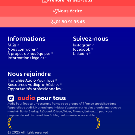
Prendre rendez-vous
Nous écrire
01 80 91 95 45
Informations
Suivez-nous
FAQs
Instagram
Nous contacter
Facebook
À propos de nos équipes
LinkedIn
Informations légales
Nous rejoindre
Franchise Audio Pour Tous
Ressources Audioprothésistes
Opportunités professionnelles
Audio Pour Tous est une enseigne française du groupe APT France, spécialisée dans 
l’appareillage auditif. Nos audioprothésistes s’appuient sur les plus grandes marques du 
marché (Signia, Starkey, ReSound, Oticon, Widex, Phonak, Unitron…) pour vous 
proposer des solutions auditives fiables, performantes et accessibles.
© 2025 All rights reserved