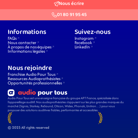
Nous écrire
01 80 91 95 45
Informations
Suivez-nous
FAQs
Instagram
Nous contacter
Facebook
À propos de nos équipes
LinkedIn
Informations légales
Nous rejoindre
Franchise Audio Pour Tous
Ressources Audioprothésistes
Opportunités professionnelles
Audio Pour Tous est une enseigne française du groupe APT France, spécialisée dans 
l’appareillage auditif. Nos audioprothésistes s’appuient sur les plus grandes marques du 
marché (Signia, Starkey, ReSound, Oticon, Widex, Phonak, Unitron…) pour vous 
proposer des solutions auditives fiables, performantes et accessibles.
© 2025 All rights reserved