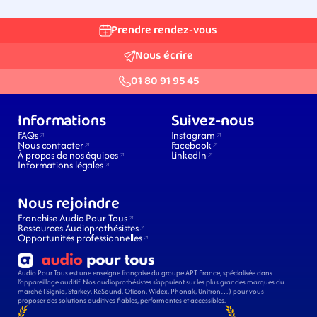
Prendre rendez-vous
Nous écrire
01 80 91 95 45
Informations
Suivez-nous
FAQs
Instagram
Nous contacter
Facebook
À propos de nos équipes
LinkedIn
Informations légales
Nous rejoindre
Franchise Audio Pour Tous
Ressources Audioprothésistes
Opportunités professionnelles
Audio Pour Tous est une enseigne française du groupe APT France, spécialisée dans 
l’appareillage auditif. Nos audioprothésistes s’appuient sur les plus grandes marques du 
marché (Signia, Starkey, ReSound, Oticon, Widex, Phonak, Unitron…) pour vous 
proposer des solutions auditives fiables, performantes et accessibles.