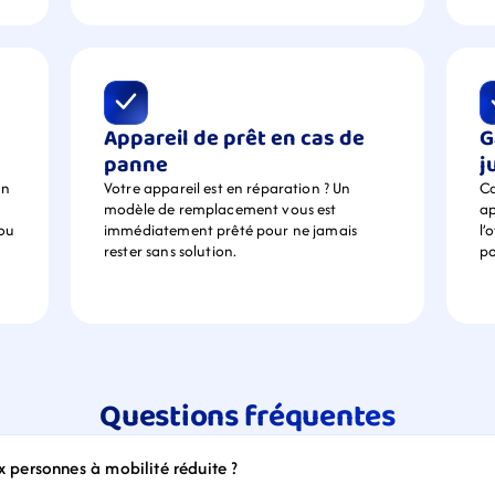
Appareil de prêt en cas de 
G
panne
j
n 
Votre appareil est en réparation ? Un 
Ca
modèle de remplacement vous est 
ap
ou 
immédiatement prêté pour ne jamais 
l’
rester sans solution.
po
Questions fréquentes
ux personnes à mobilité réduite ?