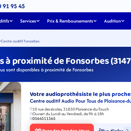
0 91 95 45
itifs
Services
Prix & Remboursements
Audition
Centre auditif Fonsorbes
s à proximité de Fonsorbes (314
ous sont disponibles à proximité de Fonsorbes
Votre audioprothésiste le plus proche
Centre auditif Audio Pour Tous de Plaisance-d
10 rue des écoles, 31830 Plaisance-du-Touch
Ouvert du Lundi au Vendredi, de 9h à 18h
0564311365
Plus d'infos