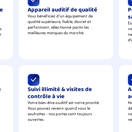
e 
Appareil auditif de qualité
P
s
Vous bénéficiez d’un équipement de  
qualité supérieure, fiable, discret et 
Es
performant, sélectionné parmi les 
 
vo
meilleures marques du marché.
 
ne
d’
 
Suivi illimité & visites de 
A
contrôle à vie
a
Votre bien-être auditif est notre priorité. 
No
Vous pouvez revenir quand vous le 
dé
souhaitez : nos portes sont toujours 
vo
ouvertes.
r