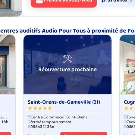
Prendre Rendez-Vous
centres auditifs Audio Pour Tous à proximité de F
Saint-Orens-de-Gameville (31)
Cugn
★★★★★
★★
u-
Centre Commercial Saint-Orens
Zone
à 18h
Fermé temporairement
Ouve
0564311366
056