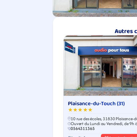
Autres 
Plaisance-du-Touch (31)
★★★★★
10 rue des écoles, 31830 Plaisance-d
Touch
Ouvert du Lundi au Vendredi, de 9h 
0564311365