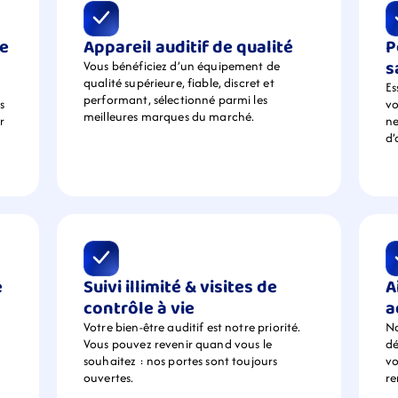
e 
Appareil auditif de qualité
P
s
Vous bénéficiez d’un équipement de  
qualité supérieure, fiable, discret et 
Es
performant, sélectionné parmi les 
 
vo
meilleures marques du marché.
 
ne
d’
 
Suivi illimité & visites de 
A
contrôle à vie
a
Votre bien-être auditif est notre priorité. 
No
Vous pouvez revenir quand vous le 
dé
souhaitez : nos portes sont toujours 
vo
ouvertes.
r