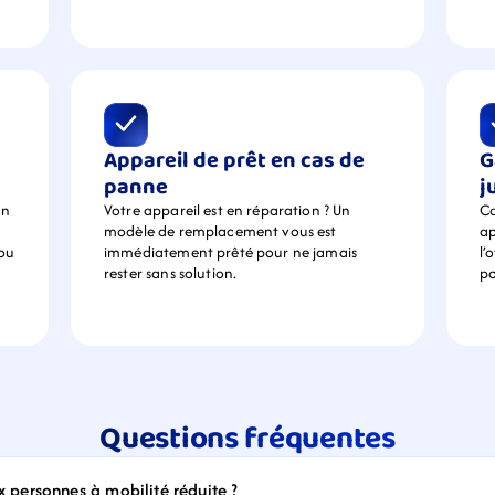
Appareil de prêt en cas de 
G
panne
j
n 
Votre appareil est en réparation ? Un 
Ca
modèle de remplacement vous est 
ap
ou 
immédiatement prêté pour ne jamais 
l’
rester sans solution.
po
Questions fréquentes
ux personnes à mobilité réduite ?