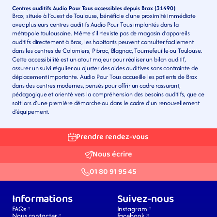
Centres auditifs Audio Pour Tous accessibles depuis Brax (31490)
Brax, située à l’ouest de Toulouse, bénéficie d’une proximité immédiate 
avec plusieurs centres auditifs Audio Pour Tous implantés dans la 
métropole toulousaine. Même s’il n’existe pas de magasin d’appareils 
auditifs directement à Brax, les habitants peuvent consulter facilement 
dans les centres de Colomiers, Pibrac, Blagnac, Tournefeuille ou Toulouse. 
Cette accessibilité est un atout majeur pour réaliser un bilan auditif, 
assurer un suivi régulier ou ajuster des aides auditives sans contrainte de 
déplacement importante. Audio Pour Tous accueille les patients de Brax 
dans des centres modernes, pensés pour offrir un cadre rassurant, 
pédagogique et orienté vers la compréhension des besoins auditifs, que ce 
soit lors d’une première démarche ou dans le cadre d’un renouvellement 
d’équipement.
Prendre rendez-vous
Nous écrire
01 80 91 95 45
Informations
Suivez-nous
FAQs
Instagram
Nous contacter
Facebook