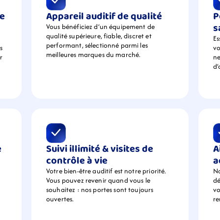
e 
Appareil auditif de qualité
P
s
Vous bénéficiez d’un équipement de  
qualité supérieure, fiable, discret et 
Es
performant, sélectionné parmi les 
 
vo
meilleures marques du marché.
 
ne
d’
 
Suivi illimité & visites de 
A
contrôle à vie
a
Votre bien-être auditif est notre priorité. 
No
Vous pouvez revenir quand vous le 
dé
souhaitez : nos portes sont toujours 
vo
ouvertes.
r