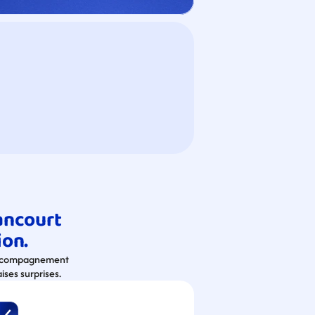
ncourt 
ion.
 accompagnement 
ises surprises.