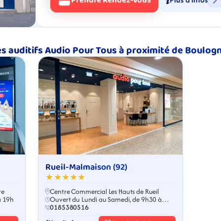
Prendre Rendez-Vous
s auditifs Audio Pour Tous à proximité de Boulog
Rueil-Malmaison (92)
★★★★★
re
Centre Commercial Les Hauts de Rueil
à 19h
Ouvert du Lundi au Samedi, de 9h30 à
19h00
0185380516