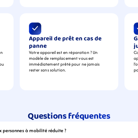
Appareil de prêt en cas de 
G
panne
j
n 
Votre appareil est en réparation ? Un 
Ca
modèle de remplacement vous est 
ap
ou 
immédiatement prêté pour ne jamais 
l’
rester sans solution.
po
Questions fréquentes
ux personnes à mobilité réduite ?