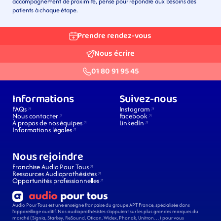
accompagnement de proximité, pensé pour répondre aux besoins des 
patients à chaque étape.
Prendre rendez-vous
Nous écrire
01 80 91 95 45
Informations
Suivez-nous
FAQs
Instagram
Nous contacter
Facebook
À propos de nos équipes
LinkedIn
Informations légales
Nous rejoindre
Franchise Audio Pour Tous
Ressources Audioprothésistes
Opportunités professionnelles
Audio Pour Tous est une enseigne française du groupe APT France, spécialisée dans 
l’appareillage auditif. Nos audioprothésistes s’appuient sur les plus grandes marques du 
marché (Signia, Starkey, ReSound, Oticon, Widex, Phonak, Unitron…) pour vous 