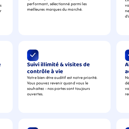
performant, sélectionné parmi les 
 
vo
meilleures marques du marché.
 
ne
d’
 
Suivi illimité & visites de 
A
contrôle à vie
a
Votre bien-être auditif est notre priorité. 
No
Vous pouvez revenir quand vous le 
dé
souhaitez : nos portes sont toujours 
vo
ouvertes.
r