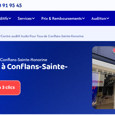
0 91 95 45
itifs
Services
Prix & Remboursements
Audition
Centre auditif Audio Pour Tous de Conflans-Sainte-Honorine
 Conflans-Sainte-Honorine
 à Conflans-Sainte-
3 clics