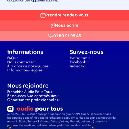
adaptation des appareils auditifs.
Prendre rendez-vous
Nous écrire
01 80 91 95 45
Informations
Suivez-nous
FAQs
Instagram
Nous contacter
Facebook
À propos de nos équipes
LinkedIn
Informations légales
Nous rejoindre
Franchise Audio Pour Tous
Ressources Audioprothésistes
Opportunités professionnelles
Audio Pour Tous est une enseigne française du groupe APT France, spécialisée dans 
l’appareillage auditif. Nos audioprothésistes s’appuient sur les plus grandes marques du 
marché (Signia, Starkey, ReSound, Oticon, Widex, Phonak, Unitron…) pour vous 
proposer des solutions auditives fiables, performantes et accessibles.