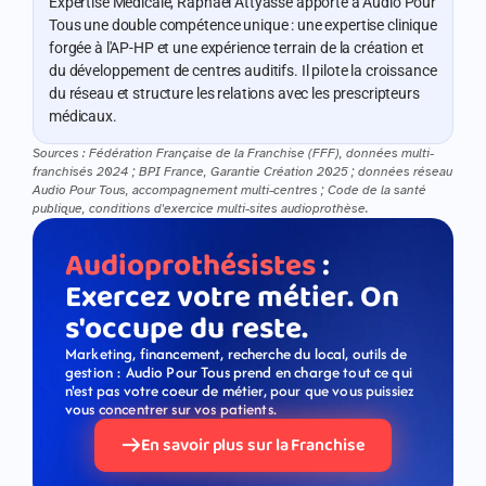
Expertise Médicale, Raphaël Attyasse apporte à Audio Pour 
Tous une double compétence unique : une expertise clinique 
forgée à l'AP-HP et une expérience terrain de la création et 
du développement de centres auditifs. Il pilote la croissance 
du réseau et structure les relations avec les prescripteurs 
médicaux.
Sources : Fédération Française de la Franchise (FFF), données multi-
franchisés 2024 ; BPI France, Garantie Création 2025 ; données réseau 
Audio Pour Tous, accompagnement multi-centres ; Code de la santé 
publique, conditions d'exercice multi-sites audioprothèse.
Audioprothésistes
 : 
Exercez votre métier. On 
s'occupe du reste.
Marketing, financement, recherche du local, outils de 
gestion : Audio Pour Tous prend en charge tout ce qui 
n'est pas votre coeur de métier, pour que vous puissiez 
vous concentrer sur vos patients.
En savoir plus sur la Franchise