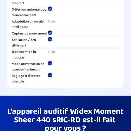
ambiant
Détection automatique 
d’environnement
Non
Adaptation binaurale 
intelligente
Capteur de mouvement
Anti-larsen / Anti-
sifflement
Non
Traitement de la 
musique
Mode conversation en 
groupe / restaurant
Réglage à distance 
possible
L’appareil auditif Widex Moment 
Sheer 440 sRIC-RD est-il fait 
pour vous ?