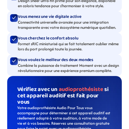
Design Sheer ultra-fin primé pour son élégance, disponible 
en coloris tendance pour s'harmoniser à votre style.
Vous menez une vie digitale active
Connectivité universelle avancée pour une intégration 
transparente avec votre écosystème numérique quotidien.
Vous cherchez le confort absolu
Format sRIC miniaturisé qui se fait totalement oublier même 
lors du port prolongé toute la journée.
Vous voulez le meilleur des deux mondes
Combine la puissance de traitement Moment avec un design 
révolutionnaire pour une expérience premium complète.
Vérifiez avec un 
audioprothésiste
 si 
cet appareil auditif est fait pour 
vous
Votre audioprothésiste Audio Pour Tous vous 
accompagne pour déterminer si cet appareil auditif est 
réellement adapté à votre audition, à votre mode de 
vie et à vos besoins. Réservez une consultation gratuite 
pour faire le point avec un audioprothésiste. 