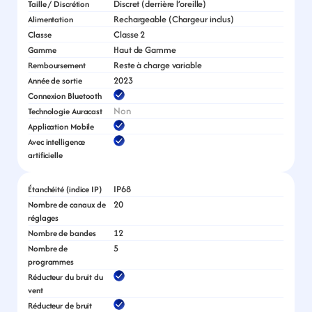
Discret (derrière l’oreille)
Taille / Discrétion
Rechargeable (Chargeur inclus)
Alimentation
Classe 2
Classe
Haut de Gamme
Gamme
Reste à charge variable
Remboursement
2023
Année de sortie
Connexion Bluetooth
Non
Technologie Auracast
Application Mobile
Avec intelligence 
artificielle
IP68
Étanchéité (indice IP)
20
Nombre de canaux de 
réglages
12
Nombre de bandes
5
Nombre de 
programmes
Réducteur du bruit du 
vent
Réducteur de bruit 