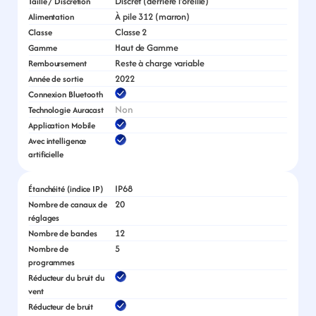
Discret (derrière l’oreille)
Taille / Discrétion
À pile 312 (marron)
Alimentation
Classe 2
Classe
Haut de Gamme
Gamme
Reste à charge variable
Remboursement
2022
Année de sortie
Connexion Bluetooth
Non
Technologie Auracast
Application Mobile
Avec intelligence 
artificielle
IP68
Étanchéité (indice IP)
20
Nombre de canaux de 
réglages
12
Nombre de bandes
5
Nombre de 
programmes
Réducteur du bruit du 
vent
Réducteur de bruit 