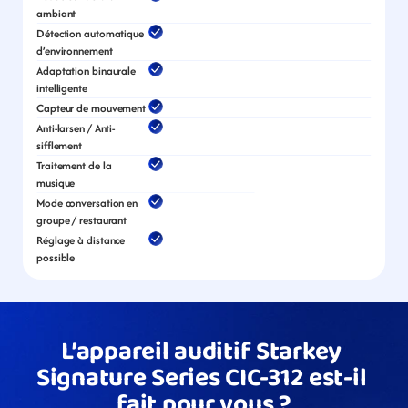
ambiant
Détection automatique 
d’environnement
Adaptation binaurale 
intelligente
Capteur de mouvement
Anti-larsen / Anti-
sifflement
Traitement de la 
musique
Mode conversation en 
groupe / restaurant
Réglage à distance 
possible
L’appareil auditif Starkey 
Signature Series CIC-312 est-il 
fait pour vous ?