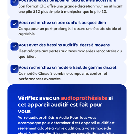
Vous souhaitez un appareil discret mais accessible
Son format CIC offre une grande discrétion tout en utilisant 
une pile 312 plus simple à manipuler que la pile 10.
Vous recherchez un bon confort au quotidien
Conçu pour un port prolongé, il assure une écoute stable et 
agréable.
Vous avez des besoins auditifs légers à moyens
Il est adapté aux pertes auditives modérées rencontrées au 
quotidien.
Vous recherchez un modèle haut de gamme discret
Ce modèle Classe 2 combine compacité, confort et 
performances avancées.
Vérifiez avec un 
audioprothésiste
 si 
cet appareil auditif est fait pour 
vous
Votre audioprothésiste Audio Pour Tous vous 
accompagne pour déterminer si cet appareil auditif est 
réellement adapté à votre audition, à votre mode de 
vie et à vos besoins. Réservez une consultation gratuite 