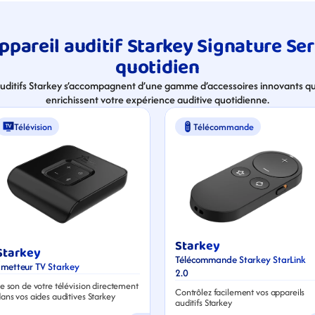
pareil auditif Starkey Signature Seri
quotidien
auditifs Starkey s’accompagnent d’une gamme d’accessoires innovants qui
enrichissent votre expérience auditive quotidienne.
Télévision
Télécommande
Starkey
Starkey
Télécommande Starkey StarLink 
Émetteur TV Starkey
2.0
e son de votre télévision directement 
Contrôlez facilement vos appareils 
ans vos aides auditives Starkey
auditifs Starkey