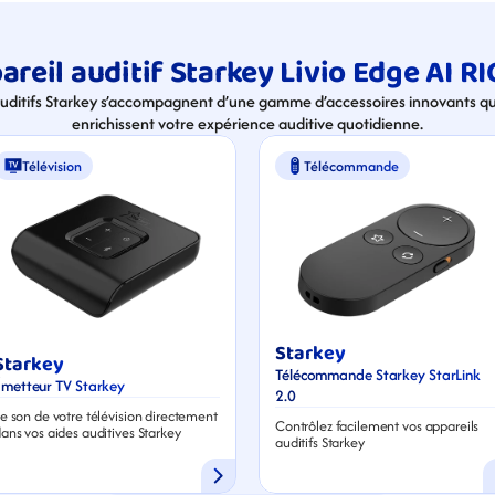
reil auditif Starkey Livio Edge AI RI
auditifs Starkey s’accompagnent d’une gamme d’accessoires innovants qui
enrichissent votre expérience auditive quotidienne.
Télévision
Télécommande
Starkey
Starkey
Télécommande Starkey StarLink 
Émetteur TV Starkey
2.0
e son de votre télévision directement 
Contrôlez facilement vos appareils 
ans vos aides auditives Starkey
auditifs Starkey