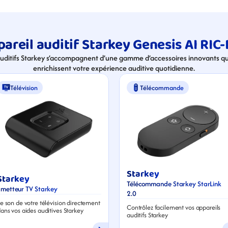
areil auditif Starkey Genesis AI RIC-
auditifs Starkey s’accompagnent d’une gamme d’accessoires innovants qui
enrichissent votre expérience auditive quotidienne.
Télévision
Télécommande
Starkey
Starkey
Télécommande Starkey StarLink 
Émetteur TV Starkey
2.0
e son de votre télévision directement 
Contrôlez facilement vos appareils 
ans vos aides auditives Starkey
auditifs Starkey