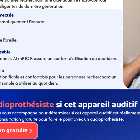
lligentes de dernière génération.
nnectée
tomatiquement l’écoute.
l’oreille.
eable
esis AI mRIC R assure un confort d’utilisation au quotidien.
um
ion fiable et confortable pour les personnes recherchant un 
imple à utiliser au quotidien.
dioprothésiste
 si cet appareil auditif
 vous accompagne pour déterminer si cet appareil auditif est réellement
onsultation gratuite pour faire le point avec un audioprothésiste. 
on gratuite