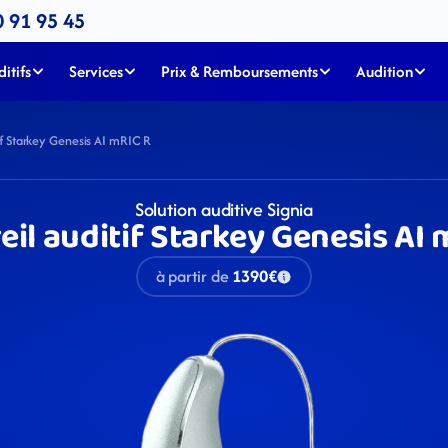
0 91 95 45
itifs
Services
Prix & Remboursements
Audition
if Starkey Genesis AI mRIC R
Solution auditive Signia
eil auditif Starkey Genesis AI 
à partir de
1390€