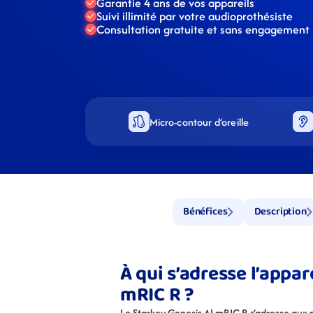
Garantie 4 ans de vos appareils
Suivi illimité par votre audioprothésiste
Consultation gratuite et sans engagement
Micro-contour d’oreille
Bénéfices
Description
À qui s’adresse l’appar
mRIC R ?
Le Starkey Genesis AI mRIC R s’adresse aux 