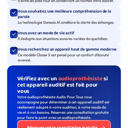
Il évite les piles tout en conservant un format intra discret.
Vous souhaitez une meilleure compréhension de la 
parole
La technologie Genesis AI améliore la clarté des échanges.
Vous avez un mode de vie actif
Il s’adapte aux situations sonores variées du quotidien.
Vous recherchez un appareil haut de gamme moderne
Ce modèle Classe 2 est pensé pour un confort d’écoute 
avancé.
Vérifiez avec un 
audioprothésiste
 si 
cet appareil auditif est fait pour 
vous
Votre audioprothésiste Audio Pour Tous vous 
accompagne pour déterminer si cet appareil auditif est 
réellement adapté à votre audition, à votre mode de 
vie et à vos besoins. Réservez une consultation gratuite 
pour faire le point avec un audioprothésiste. 
Réservez votre consultation gratuite