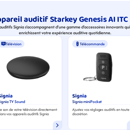
areil auditif Starkey Genesis AI ITC
 auditifs Signia s’accompagnent d’une gamme d’accessoires innovants qui 
enrichissent votre expérience auditive quotidienne.
Télévision
Télécommande
Signia
Signia
Signia TV Sound
Signia miniPocket
e son de votre télévision directement 
Ajustez vos réglages auditifs en toute 
ans vos appareils auditifs Signia
discrétion