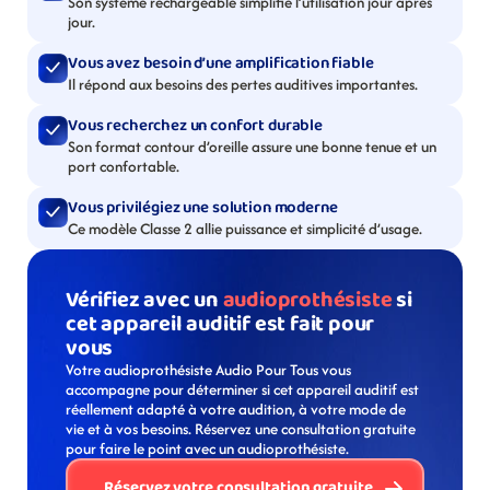
Son système rechargeable simplifie l’utilisation jour après 
jour.
Vous avez besoin d’une amplification fiable
Il répond aux besoins des pertes auditives importantes.
Vous recherchez un confort durable
Son format contour d’oreille assure une bonne tenue et un 
port confortable.
Vous privilégiez une solution moderne
Ce modèle Classe 2 allie puissance et simplicité d’usage.
Vérifiez avec un 
audioprothésiste
 si 
cet appareil auditif est fait pour 
vous
Votre audioprothésiste Audio Pour Tous vous 
accompagne pour déterminer si cet appareil auditif est 
réellement adapté à votre audition, à votre mode de 
vie et à vos besoins. Réservez une consultation gratuite 
pour faire le point avec un audioprothésiste. 
Réservez votre consultation gratuite