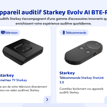
pareil auditif Starkey Evolv AI BTE-
auditifs Starkey s’accompagnent d’une gamme d’accessoires innovants qui
enrichissent votre expérience auditive quotidienne.
Télévision
Télécommande
Starkey
Starkey
Télécommande Starkey StarLink 
Émetteur TV Starkey
2.0
e son de votre télévision directement 
Contrôlez facilement vos appareils 
ans vos aides auditives Starkey
auditifs Starkey