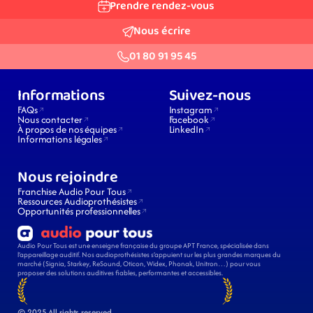
Prendre rendez-vous
Nous écrire
01 80 91 95 45
Informations
Suivez-nous
FAQs
Instagram
Nous contacter
Facebook
À propos de nos équipes
LinkedIn
Informations légales
Nous rejoindre
Franchise Audio Pour Tous
Ressources Audioprothésistes
Opportunités professionnelles
Audio Pour Tous est une enseigne française du groupe APT France, spécialisée dans 
l’appareillage auditif. Nos audioprothésistes s’appuient sur les plus grandes marques du 
marché (Signia, Starkey, ReSound, Oticon, Widex, Phonak, Unitron…) pour vous 
proposer des solutions auditives fiables, performantes et accessibles.
© 2025 All rights reserved