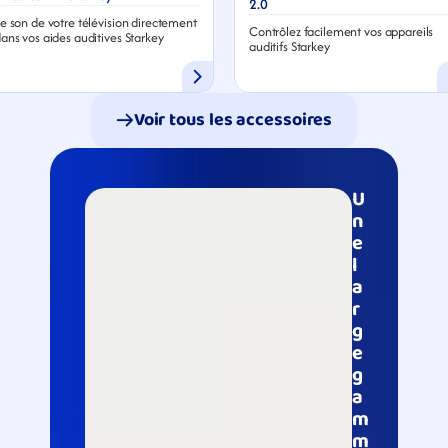
2.0
e son de votre télévision directement 
Contrôlez facilement vos appareils 
ans vos aides auditives Starkey
auditifs Starkey
Voir tous les accessoires
U
n
e 
l
a
r
g
e 
g
a
m
m