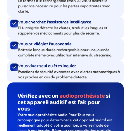
Le format BTE rechargeable Evolv AI 2400 délivre la 
puissance nécessaire pour les pertes importantes avec 
clarté.
Vous cherchez l'assistance intelligente
L'IA intégrée détecte les chutes, traduit les langues et 
rappelle vos médicaments pour plus de sécurité.
Vous privilégiez l'autonomie
Batterie longue durée rechargeable pour une journée 
complète même avec utilisation intensive du streaming.
Vous vivez seul ou êtes inquiet
Fonctions de sécurité avancées avec alertes automatiques à 
vos proches en cas de problème détecté.
Vérifiez avec un 
audioprothésiste
 si 
cet appareil auditif est fait pour 
vous
Votre audioprothésiste Audio Pour Tous vous 
accompagne pour déterminer si cet appareil auditif est 
réellement adapté à votre audition, à votre mode de 
vie et à vos besoins. Réservez une consultation gratuite 