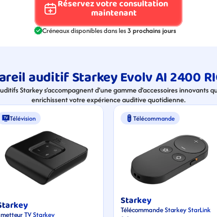
Réservez votre consultation 
maintenant
Créneaux disponibles dans les 
3 prochains jours
reil auditif Starkey Evolv AI 2400 RI
auditifs Starkey s’accompagnent d’une gamme d’accessoires innovants qui
enrichissent votre expérience auditive quotidienne.
Télévision
Télécommande
Starkey
Starkey
Télécommande Starkey StarLink 
Émetteur TV Starkey