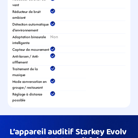
vent
Réducteur de bruit 
ambiant
Détection automatique 
d’environnement
Non
Adaptation binaurale 
intelligente
Capteur de mouvement
Anti-larsen / Anti-
sifflement
Traitement de la 
musique
Mode conversation en 
groupe / restaurant
Réglage à distance 
possible
L’appareil auditif Starkey Evolv 