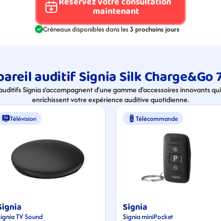
Réservez votre consultation 
maintenant
Créneaux disponibles dans les 
3 prochains jours
areil auditif Signia Silk Charge&Go 7
 auditifs Signia s’accompagnent d’une gamme d’accessoires innovants qui 
enrichissent votre expérience auditive quotidienne.
Télévision
Télécommande
Signia
Signia
Signia TV Sound
Signia miniPocket