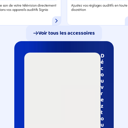
e son de votre télévision directement 
Ajustez vos réglages auditifs en toute 
ans vos appareils auditifs Signia
discrétion
Voir tous les accessoires
D
é
c
o
u
v
r
e
z 
t
o
u