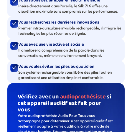
Vous souhaitez un appareil auditif invisible
Inséré directement dans l’oreille, le Silk 7IX offre une 
discrétion maximale sans compromis sur les performances.
Vous recherchez les dernières innovations
Premier intra-auriculaire invisible rechargeable, il intègre les 
technologies les plus récentes de Signia.
Vous avez une vie active et sociale
Il améliore la compréhension de la parole dans les 
conversations, même en environnement bruyant.
Vous voulez éviter les piles au quotidien
Son système rechargeable vous libère des piles tout en 
garantissant une utilisation simple et confortable.
Vérifiez avec un 
audioprothésiste
 si 
cet appareil auditif est fait pour 
vous
Votre audioprothésiste Audio Pour Tous vous 
accompagne pour déterminer si cet appareil auditif est 
réellement adapté à votre audition, à votre mode de 
vie et à vos besoins. Réservez une consultation gratuite 