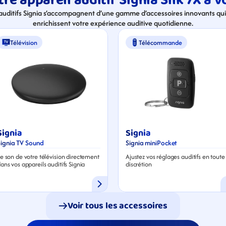
re appareil auditif Signia Silk 7X à v
 auditifs Signia s’accompagnent d’une gamme d’accessoires innovants qui 
enrichissent votre expérience auditive quotidienne.
Télévision
Télécommande
Signia
Signia
Signia TV Sound
Signia miniPocket
e son de votre télévision directement 
Ajustez vos réglages auditifs en toute 
ans vos appareils auditifs Signia
discrétion
Voir tous les accessoires