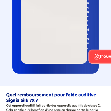
u 
q
u
o
t
i
d
i
e
n
.
Trouv
Quel remboursement pour l’aide auditive 
Signia Silk 7X ?
Cet appareil auditif fait partie des appareils auditifs de classe 2.
Cela signifie qu’il bénéficie d’une prise en charge partielle par la 