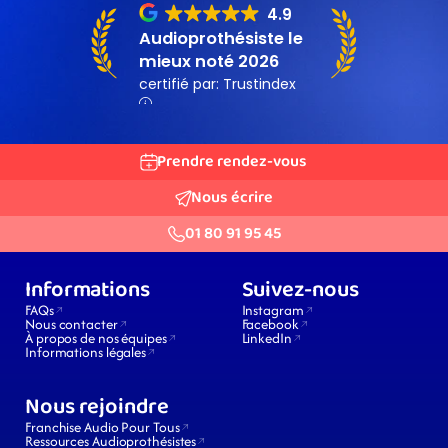
Prendre rendez-vous
Nous écrire
01 80 91 95 45
Informations
Suivez-nous
FAQs
Instagram
Nous contacter
Facebook
À propos de nos équipes
LinkedIn
Informations légales
Nous rejoindre
Franchise Audio Pour Tous
Ressources Audioprothésistes