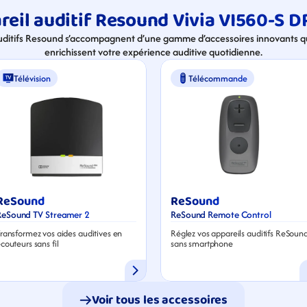
reil auditif Resound Vivia VI560-S D
uditifs Resound s’accompagnent d’une gamme d’accessoires innovants qui
enrichissent votre expérience auditive quotidienne.
Télévision
Télécommande
ReSound
ReSound
ReSound TV Streamer 2
ReSound Remote Control
ransformez vos aides auditives en 
Réglez vos appareils auditifs ReSound
couteurs sans fil
sans smartphone
Voir tous les accessoires