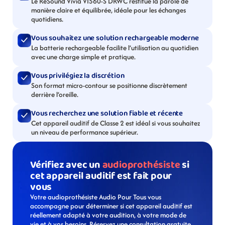
Le ReSound Vivia VI560-S DRWC restitue la parole de 
manière claire et équilibrée, idéale pour les échanges 
quotidiens.
Vous souhaitez une solution rechargeable moderne
La batterie rechargeable facilite l’utilisation au quotidien 
avec une charge simple et pratique.
Vous privilégiez la discrétion
Son format micro-contour se positionne discrètement 
derrière l’oreille.
Vous recherchez une solution fiable et récente
Cet appareil auditif de Classe 2 est idéal si vous souhaitez 
un niveau de performance supérieur.
Vérifiez avec un 
audioprothésiste
 si 
cet appareil auditif est fait pour 
vous
Votre audioprothésiste Audio Pour Tous vous 
accompagne pour déterminer si cet appareil auditif est 
réellement adapté à votre audition, à votre mode de 
vie et à vos besoins. Réservez une consultation gratuite 