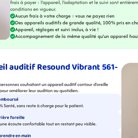
frais à payer : l’appareil, l’adaptation et le suivi sont entièrem
conditions en vigueur.
Aucun frais à votre charge : vous ne payez rien
Des appareils auditifs de grande qualité, 100% pris en ch
Appareil, réglages et suivi inclus, à vie !
Accompagnement de la même qualité qu’un appareil ha
eil auditif Resound Vibrant 561-
sonnes souhaitant un appareil auditif contour d’oreille 
 pour améliorer leur audition au quotidien.
remboursé
% Santé, sans reste à charge pour le patient.
ière l’oreille
ne écoute confortable tout en restant peu visible.
 prendre en main