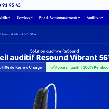
0 91 95 45
itifs
Services
Prix & Remboursements
Audition
tif Resound Vibrant 561-DRW
Solution auditive ReSound
eil auditif Resound Vibrant 5
0€
0€ de Reste à Charge
Appareil auditif 
100% Rembou
|