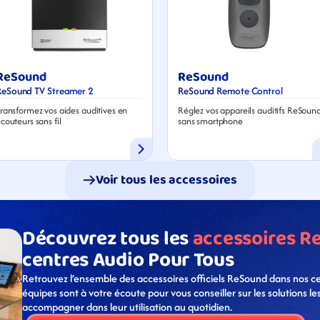
ReSound
ReSound
ReSound TV Streamer 2
ReSound Remote Control
ransformez vos aides auditives en 
Réglez vos appareils auditifs ReSound
couteurs sans fil
sans smartphone
Voir tous les accessoires
Découvrez tous les 
accessoires R
centres Audio Pour Tous
Retrouvez l’ensemble des accessoires officiels ReSound dans nos ce
équipes sont à votre écoute pour vous conseiller sur les solutions le
accompagner dans leur utilisation au quotidien.