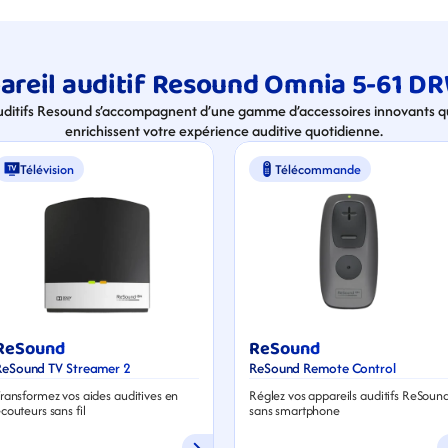
areil auditif Resound Omnia 5-61 DR
uditifs Resound s’accompagnent d’une gamme d’accessoires innovants qui
enrichissent votre expérience auditive quotidienne.
Télévision
Télécommande
ReSound
ReSound
ReSound TV Streamer 2
ReSound Remote Control
ransformez vos aides auditives en 
Réglez vos appareils auditifs ReSound
couteurs sans fil
sans smartphone