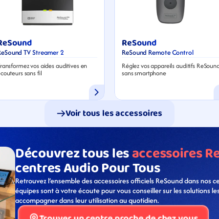
ReSound
ReSound
ReSound TV Streamer 2
ReSound Remote Control
ransformez vos aides auditives en 
Réglez vos appareils auditifs ReSound
couteurs sans fil
sans smartphone
Voir tous les accessoires
Découvrez tous les 
accessoires R
centres Audio Pour Tous
Retrouvez l’ensemble des accessoires officiels ReSound dans nos ce
équipes sont à votre écoute pour vous conseiller sur les solutions le
accompagner dans leur utilisation au quotidien.
Trouver un centre proche de chez vous