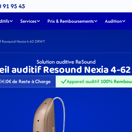
0 91 95 45
itifs
Services
Prix & Remboursements
Audition
tif Resound Nexia 4-62 DRWT
Solution auditive ReSound
eil auditif Resound Nexia 4-6
0€
0€ de Reste à Charge
Appareil auditif 
100% Rembou
|