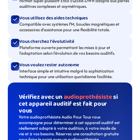
Format super-puissant Enzo EQ588-DWH adapté aux pertes 
auditives complexes et asymétriques.
Vous utilisez des aides techniques
Compatible avec systèmes FM, boucles magnétiques et 
accessoires d'assistance pour une flexibilité totale.
Vous cherchez l'évolutivité
Plateforme ouverte permettant les mises à jour et 
l'adaptation selon l'évolution de vos besoins auditifs.
Vous voulez rester autonome
Interface simple et intuitive malgré la sophistication 
technique pour une utilisation quotidienne facilitée.
Vérifiez avec un 
audioprothésiste
 si 
cet appareil auditif est fait pour 
vous
Votre audioprothésiste Audio Pour Tous vous 
accompagne pour déterminer si cet appareil auditif est 
réellement adapté à votre audition, à votre mode de 
vie et à vos besoins. Réservez une consultation gratuite 
pour faire le point avec un audioprothésiste. 