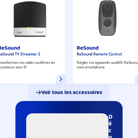
ReSound
ReSound
ReSound TV Streamer 2
ReSound Remote Control
ransformez vos aides auditives en 
Réglez vos appareils auditifs ReSound
couteurs sans fil
sans smartphone
Voir tous les accessoires
D
é
c
o