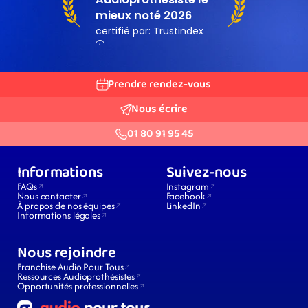
Prendre rendez-vous
Nous écrire
01 80 91 95 45
Informations
Suivez-nous
FAQs
Instagram
Nous contacter
Facebook
À propos de nos équipes
LinkedIn
Informations légales
Nous rejoindre
Franchise Audio Pour Tous
Ressources Audioprothésistes
Opportunités professionnelles