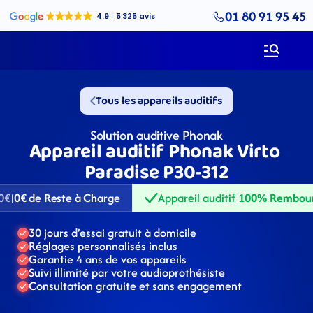
01 80 91 95 45
Tous les appareils auditifs
Solution auditive Phonak
Appareil auditif Phonak Virto 
Paradise P30-312
0€
0€ de Reste à Charge
Appareil auditif 
100% Rembou
|
30 jours d’essai gratuit à domicile
Réglages personnalisés inclus
Garantie 4 ans de vos appareils
Suivi illimité par votre audioprothésiste
Consultation gratuite et sans engagement