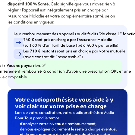
dispositif 100 % Santé. 
Cela signifie que vous n’avez rien à 
régler : l’appareil est intégralement pris en charge par 
l’Assurance Maladie et votre complémentaire santé, selon 
les conditions en vigueur.
Leur remboursement des appareils auditifs dits “de classe 1” fonctio
240 € sont pris en charge par l’Assurance Maladie
(soit 60 % d’un tarif de base fixé à 400 € par oreille)
Les 710 € restants sont pris en charge par votre mutuelle 
(avec contrat dit “responsable”)
at : Vous ne payez rien. ✅
entièrement remboursé, à condition d’avoir une prescription ORL et une 
lle compatible.
Votre audioprothésiste vous aide à y 
voir clair sur votre prise en charge
Lors de votre consultation, votre audioprothésiste Audio 
Pour Tous prend le temps :
d’analyser votre niveau de remboursement,
de vous expliquer clairement le reste à charge éventuel,
et de vous proposer des solutions adaptées à votre 